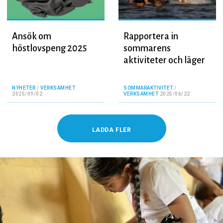
Ansök om
Rapportera in
höstlovspeng 2025
sommarens
aktiviteter och läger
NYHETER
/
VERKSAMHET
SOMMARAKTIVITET
/
2025/09/02
VERKSAMHET
2025/08/22
LADDA FLER