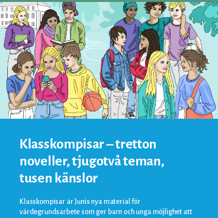
Klasskompisar – tretton
noveller, tjugotvå teman,
tusen känslor
Klasskompisar är Junis nya material för
värdegrundsarbete som ger barn och unga möjlighet att