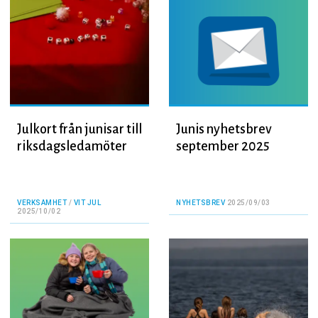
Julkort från junisar till
Junis nyhetsbrev
riksdagsledamöter
september 2025
VERKSAMHET
/
VIT JUL
NYHETSBREV
2025/09/03
2025/10/02