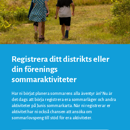
Registrera ditt distrikts eller
din förenings
sommaraktiviteter
Har ni börjat planera sommarens alla äventyr än? Nu är
det dags att börja registrera era sommarläger och andra
aktiviteter på Junis sommarkarta. När ni registrerar er
aktivitet har ni också chansen att ansöka om
sommarlovspeng till stöd för era aktiviteter.