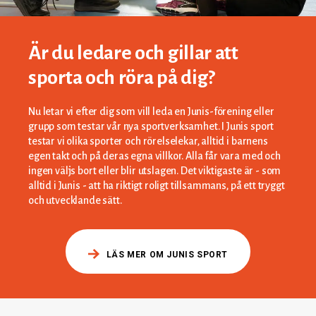
Är du ledare och gillar att
sporta och röra på dig?
Nu letar vi efter dig som vill leda en Junis-förening eller
grupp som testar vår nya sportverksamhet. I Junis sport
testar vi olika sporter och rörelselekar, alltid i barnens
egen takt och på deras egna villkor. Alla får vara med och
ingen väljs bort eller blir utslagen. Det viktigaste är - som
alltid i Junis - att ha riktigt roligt tillsammans, på ett tryggt
och utvecklande sätt.
LÄS MER OM JUNIS SPORT