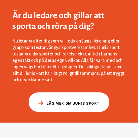
Är du ledare och gillar att
sporta och röra på dig?
Nu letar vi efter dig som vill leda en Junis-förening eller
grupp som testar vår nya sportverksamhet. I Junis sport
testar vi olika sporter och rörelselekar, alltid i barnens
egen takt och på deras egna villkor. Alla får vara med och
ingen väljs bort eller blir utslagen. Det viktigaste är - som
alltid i Junis - att ha riktigt roligt tillsammans, på ett tryggt
och utvecklande sätt.
LÄS MER OM JUNIS SPORT