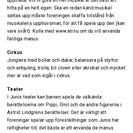
uppträda. Vill ni göra en hel musikal är det bäst att
hitta på en helt egen. Ska en redan känd musikal
sättas upp måste föreningen skaffa tillstånd från
musikalens upphovsman, för att få spela upp den (kan
vara svårt). Kolla med www.atr.nu om du vill använda
färdiga manus.
Cirkus
Jonglera med bollar och dukar, balansera på styltor
och enhjuling, trolla, bli clown eller akrobat och mycket
mer är vad som ingår i cirkus.
Teater
I Junis teater kan barnen spela de välkända
berättelserna om Pippi, Emil och de andra figurerna i
Astrid Lindgrens berättelser. Det är viktigt att
föreningar spelar upp föreställningar som Junis har
rättigheter till, det bästa är att använda de manus