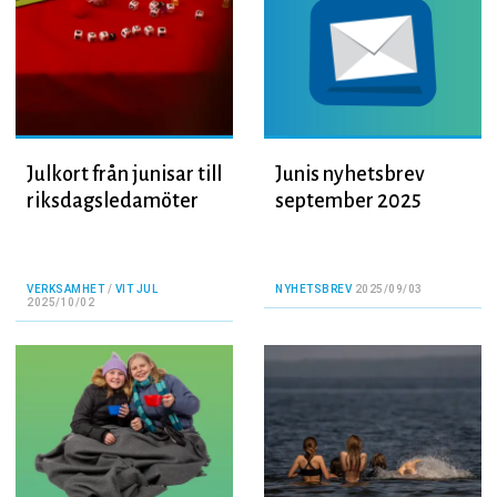
Julkort från junisar till
Junis nyhetsbrev
riksdagsledamöter
september 2025
VERKSAMHET
/
VIT JUL
NYHETSBREV
2025/09/03
2025/10/02