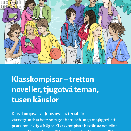
Klasskompisar – tretton
noveller, tjugotvå teman,
tusen känslor
Klasskompisar är Junis nya material för
värdegrundsarbete som ger barn och unga möjlighet att
prata om viktiga frågor. Klasskompisar består av noveller