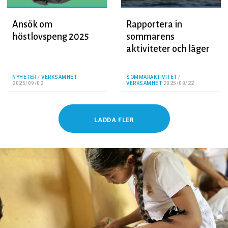
Ansök om
Rapportera in
höstlovspeng 2025
sommarens
aktiviteter och läger
NYHETER
/
VERKSAMHET
SOMMARAKTIVITET
/
2025/09/02
VERKSAMHET
2025/08/22
LADDA FLER