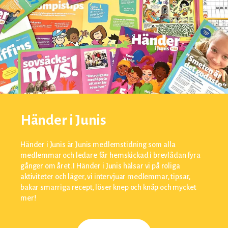
Händer i Junis
Händer i Junis är Junis medlemstidning som alla
medlemmar och ledare får hemskickad i brevlådan fyra
gånger om året. I Händer i Junis hälsar vi på roliga
aktiviteter och läger, vi intervjuar medlemmar, tipsar,
bakar smarriga recept, löser knep och knåp och mycket
mer!