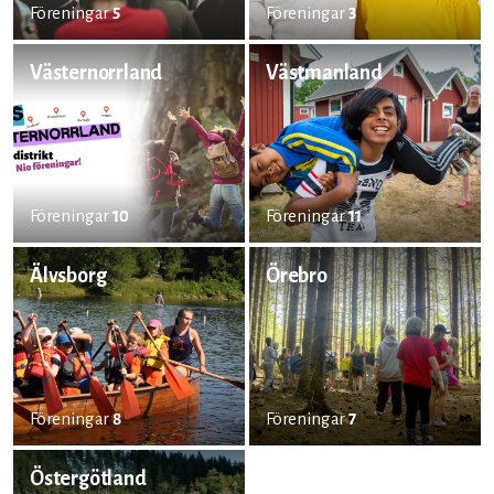
Föreningar
5
Föreningar
3
Västernorrland
Västmanland
Föreningar
10
Föreningar
11
Älvsborg
Örebro
Föreningar
8
Föreningar
7
Östergötland