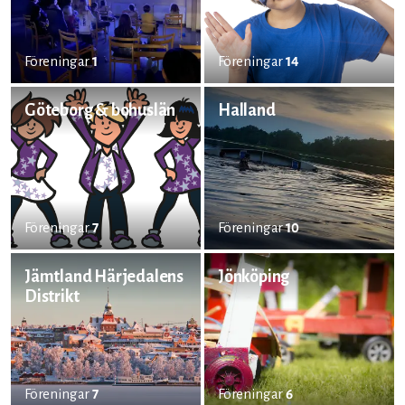
Föreningar
1
Föreningar
14
Göteborg & bohuslän
Halland
Föreningar
7
Föreningar
10
Jämtland Härjedalens
Jönköping
Distrikt
Föreningar
7
Föreningar
6