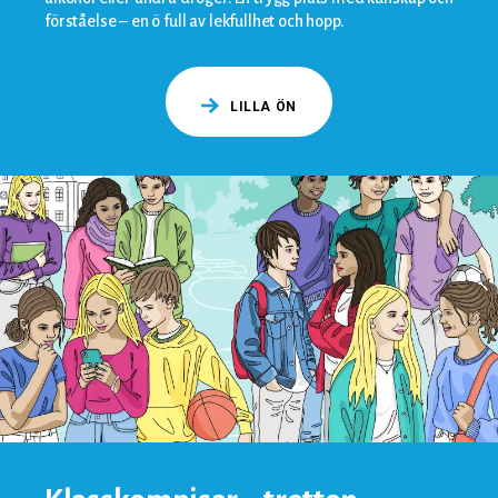
förståelse – en ö full av lekfullhet och hopp.
LILLA ÖN