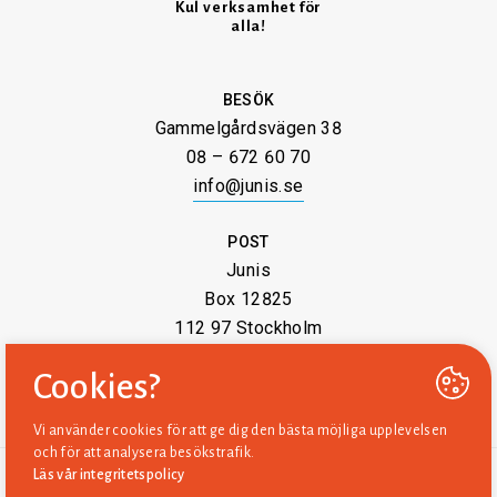
Kul verksamhet för
alla!
BESÖK
Gammelgårdsvägen 38
08 – 672 60 70
info@junis.se
POST
Junis
Box 12825
112 97 Stockholm
Cookies?
Vi använder cookies för att ge dig den bästa möjliga upplevelsen
och för att analysera besökstrafik.
Läs vår integritetspolicy