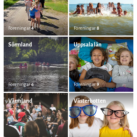
Föreningar
4
Föreningar
8
Sörmland
Uppsala län
Föreningar
6
Föreningar
9
Värmland
Västerbotten