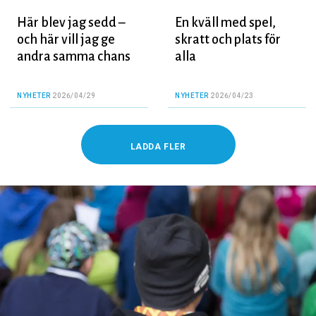
Här blev jag sedd –
En kväll med spel,
och här vill jag ge
skratt och plats för
andra samma chans
alla
NYHETER
2026/04/29
NYHETER
2026/04/23
LADDA FLER