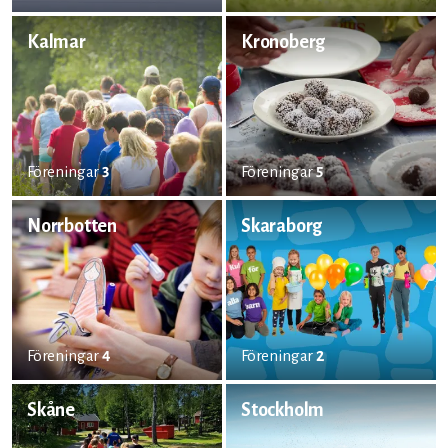
Kalmar
Kronoberg
Föreningar
3
Föreningar
5
Norrbotten
Skaraborg
Föreningar
4
Föreningar
2
Skåne
Stockholm