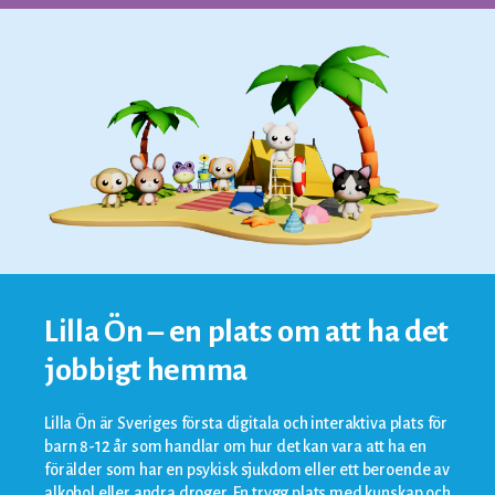
Lilla Ön – en plats om att ha det
jobbigt hemma
Lilla Ön är Sveriges första digitala och interaktiva plats för
barn 8-12 år som handlar om hur det kan vara att ha en
förälder som har en psykisk sjukdom eller ett beroende av
alkohol eller andra droger. En trygg plats med kunskap och