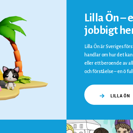
Lilla Ön – 
jobbigt 
Lilla Ön är Sveriges förs
handlar om hur det kan 
eller ett beroende av a
och förståelse – en ö ful
LILLA ÖN