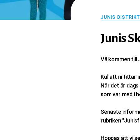
JUNIS DISTRIK
Junis S
Välkommen till 
Kul att ni tittar
När det är dags 
som var med i h
Senaste informat
rubriken "Junisf
Hoppas att vi se