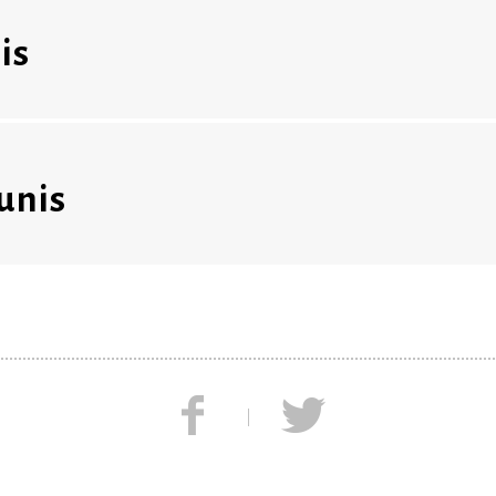
is
unis