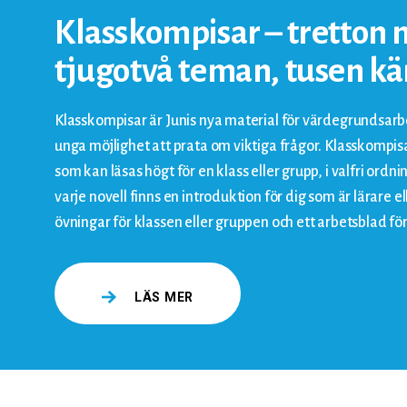
Klasskompisar – tretton n
tjugotvå teman, tusen kä
Klasskompisar är Junis nya material för värdegrundsarb
unga möjlighet att prata om viktiga frågor. Klasskompisa
som kan läsas högt för en klass eller grupp, i valfri ordning
varje novell finns en introduktion för dig som är lärare 
övningar för klassen eller gruppen och ett arbetsblad för
LÄS MER