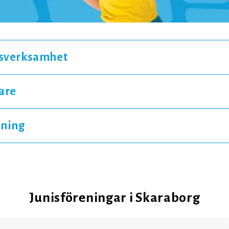
gsverksamhet
dare
ning
Junisföreningar i Skaraborg