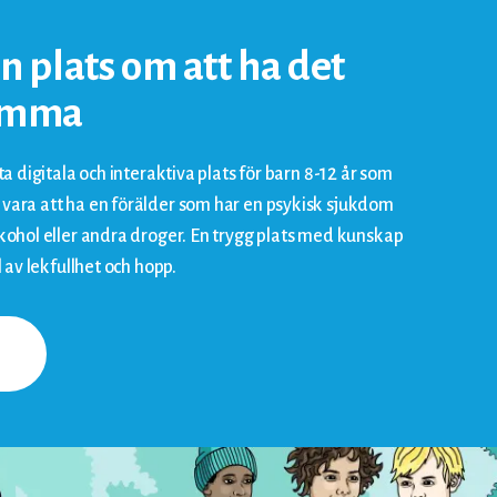
en plats om att ha det
hemma
ta digitala och interaktiva plats för barn 8-12 år som
vara att ha en förälder som har en psykisk sjukdom
lkohol eller andra droger. En trygg plats med kunskap
l av lekfullhet och hopp.