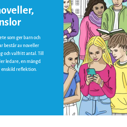
oveller,
nslor
ete som ger barn och
r består av noveller
 och valfritt antal. Till
eller ledare, en mängd
 enskild reflektion.