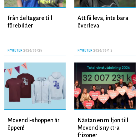
Från deltagare till
Att få leva, inte bara
förebilder
överleva
NYHETER
2026/06/25
NYHETER
2026/06/12
Movendi-shoppen är
Nästan en miljon till
öppen!
Movendis nyktra
frizoner