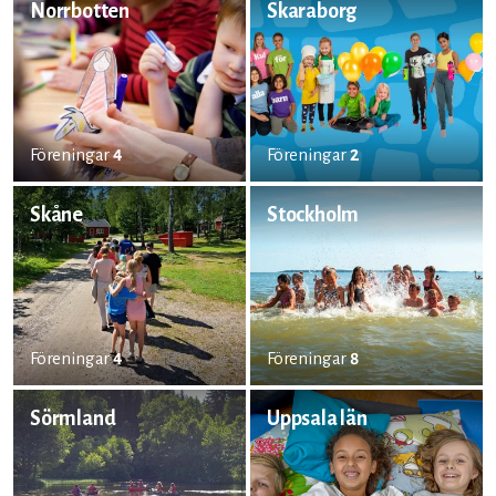
Norrbotten
Skaraborg
Föreningar
4
Föreningar
2
Skåne
Stockholm
Föreningar
4
Föreningar
8
Sörmland
Uppsala län