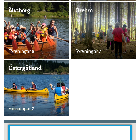
Älvsborg
Örebro
Föreningar
8
Föreningar
7
Östergötland
Föreningar
7