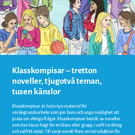
Klasskompisar – tretton
noveller, tjugotvå teman,
tusen känslor
Klasskompisar är Junis nya material för
värdegrundsarbete som ger barn och unga möjlighet att
prata om viktiga frågor. Klasskompisar består av noveller
som kan läsas högt för en klass eller grupp, i valfri ordning
och valfritt antal. Till varje novell finns en introduktion för