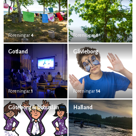
Föreningar
4
Föreningar
8
Gotland
Gävleborg
Föreningar
1
Föreningar
14
Göteborg & bohuslän
Halland