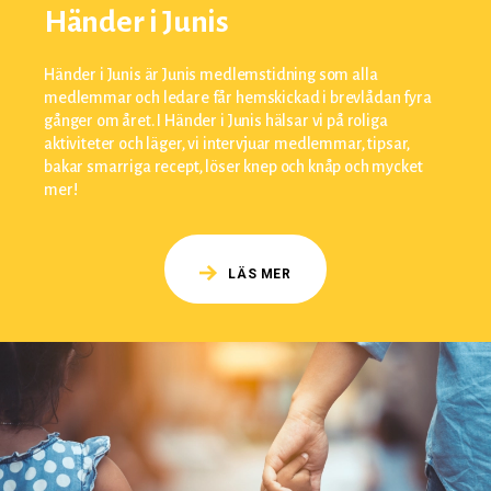
Händer i Junis
Händer i Junis är Junis medlemstidning som alla
medlemmar och ledare får hemskickad i brevlådan fyra
gånger om året. I Händer i Junis hälsar vi på roliga
aktiviteter och läger, vi intervjuar medlemmar, tipsar,
bakar smarriga recept, löser knep och knåp och mycket
mer!
LÄS MER