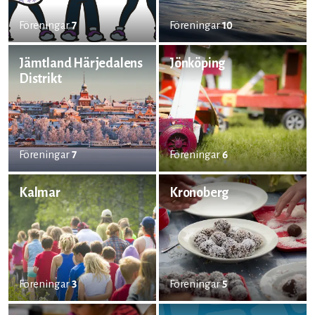
Föreningar
7
Föreningar
10
Jämtland Härjedalens
Jönköping
Distrikt
Föreningar
7
Föreningar
6
Kalmar
Kronoberg
Föreningar
3
Föreningar
5