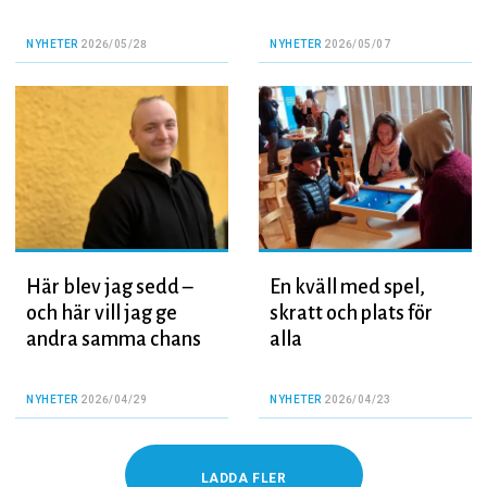
NYHETER
2026/05/28
NYHETER
2026/05/07
Här blev jag sedd –
En kväll med spel,
och här vill jag ge
skratt och plats för
andra samma chans
alla
NYHETER
2026/04/29
NYHETER
2026/04/23
LADDA FLER