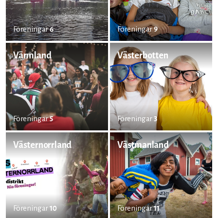
Föreningar
6
Föreningar
9
Värmland
Västerbotten
Föreningar
5
Föreningar
3
Västernorrland
Västmanland
Föreningar
10
Föreningar
11