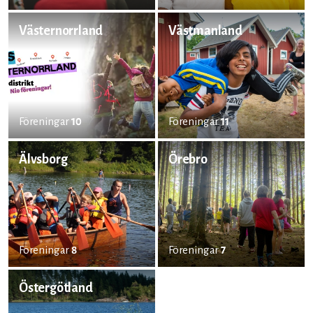
Västernorrland
Västmanland
Föreningar
10
Föreningar
11
Älvsborg
Örebro
Föreningar
8
Föreningar
7
Östergötland