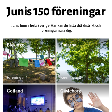
Junis 150 föreningar
Junis finns i hela Sverige. Här kan du hitta ditt distrikt och
föreningar nära dig.
Blekinge
Dalarna
Föreningar
4
Föreningar
8
Gotland
Gävleborg