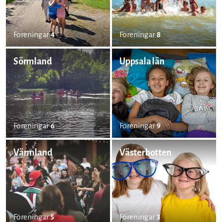
Föreningar
4
Föreningar
8
Sörmland
Uppsala län
Föreningar
6
Föreningar
9
Värmland
Västerbotten
Föreningar
5
Föreningar
3