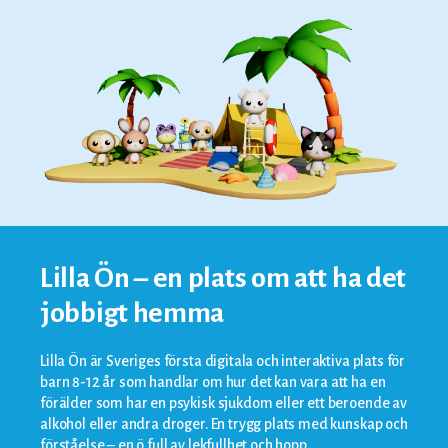
Lilla Ön – en plats om att ha det
jobbigt hemma
Lilla Ön är Sveriges första digitala och interaktiva plats för
barn 8-12 år som handlar om hur det kan vara att ha en
förälder som har en psykisk sjukdom eller ett beroende av
alkohol eller andra droger. En trygg plats med kunskap och
förståelse – en ö full av lekfullhet och hopp.