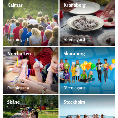
Kalmar
Kronoberg
Föreningar
3
Föreningar
5
Norrbotten
Skaraborg
Föreningar
4
Föreningar
2
Skåne
Stockholm