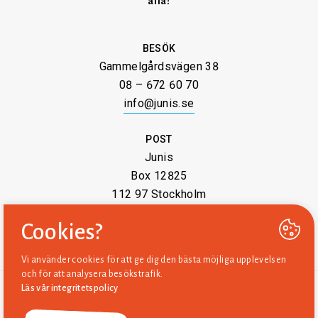
alla!
BESÖK
Gammelgårdsvägen 38
08 – 672 60 70
info@junis.se
POST
Junis
Box 12825
112 97 Stockholm
Cookies?
Vi använder cookies för att ge dig den bästa möjliga upplevelsen
och för att analysera besökstrafik.
Läs vår integritetspolicy