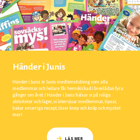
Händer i Junis
Händer i Junis är Junis medlemstidning som alla
medlemmar och ledare får hemskickad i brevlådan fyra
gånger om året. I Händer i Junis hälsar vi på roliga
aktiviteter och läger, vi intervjuar medlemmar, tipsar,
bakar smarriga recept, löser knep och knåp och mycket
mer!
LÄS MER