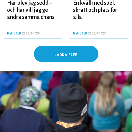
Här blev jag sedd –
En kväll med spel,
och här vill jag ge
skratt och plats för
andra samma chans
alla
NYHETER
2026/04/29
NYHETER
2026/04/23
LADDA FLER