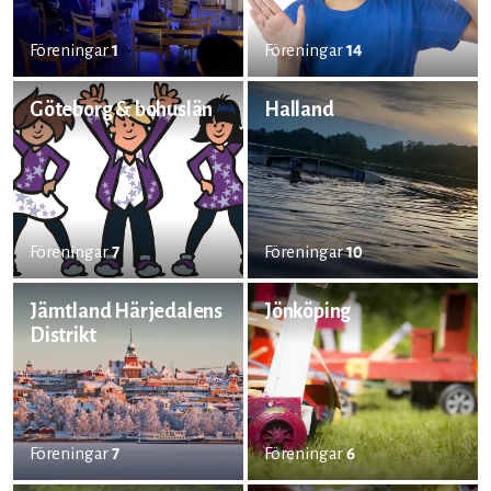
Föreningar
1
Föreningar
14
Göteborg & bohuslän
Halland
Föreningar
7
Föreningar
10
Jämtland Härjedalens
Jönköping
Distrikt
Föreningar
7
Föreningar
6