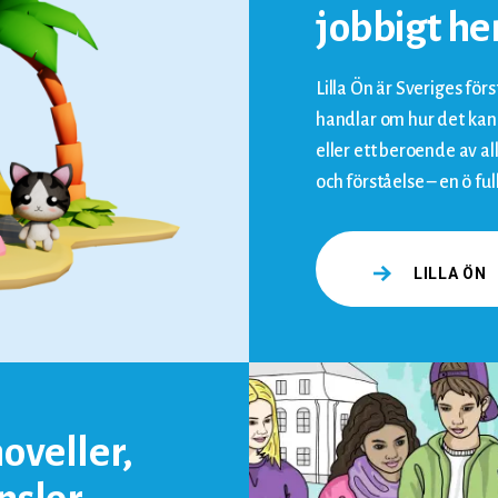
jobbigt 
Lilla Ön är Sveriges förs
handlar om hur det kan 
eller ett beroende av a
och förståelse – en ö ful
LILLA ÖN
oveller,