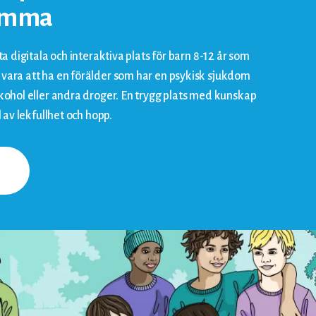
hemma
ta digitala och interaktiva plats för barn 8-12 år som
vara att ha en förälder som har en psykisk sjukdom
lkohol eller andra droger. En trygg plats med kunskap
l av lekfullhet och hopp.