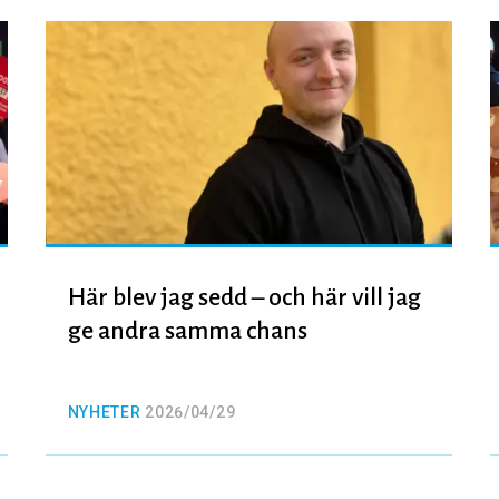
Här blev jag sedd – och här vill jag
ge andra samma chans
NYHETER
2026/04/29