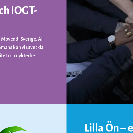
ch IOGT-
 Movendi Sverige. All
mans kan vi utveckla
ritet och nykterhet.
Lilla Ön – 