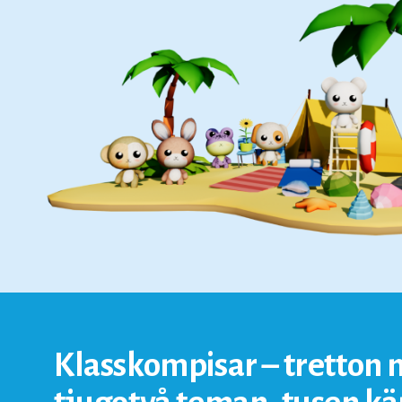
Klasskompisar – tretton n