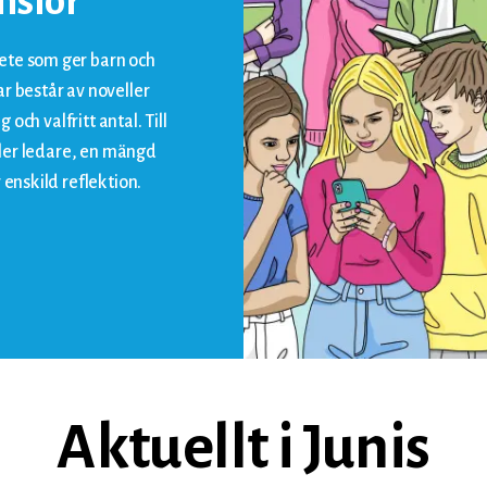
nslor
ete som ger barn och
r består av noveller
 och valfritt antal. Till
eller ledare, en mängd
 enskild reflektion.
Aktuellt i Junis