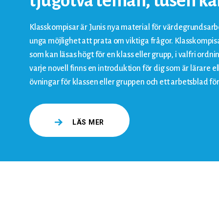
tjugotvå teman, tusen kä
Klasskompisar är Junis nya material för värdegrundsarb
unga möjlighet att prata om viktiga frågor. Klasskompisa
som kan läsas högt för en klass eller grupp, i valfri ordning
varje novell finns en introduktion för dig som är lärare 
övningar för klassen eller gruppen och ett arbetsblad för
LÄS MER