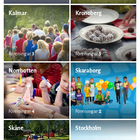
Kalmar
Kronoberg
Föreningar
3
Föreningar
5
Norrbotten
Skaraborg
Föreningar
4
Föreningar
2
Skåne
Stockholm