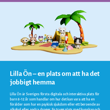
Lilla Ön – en plats om att ha det
jobbigt hemma
Lilla Ön är Sveriges första digitala och interaktiva plats för
barn 8-12 år som handlar om hur det kan vara att ha en
förälder som har en psykisk sjukdom eller ett beroende av
alkohol eller andra droger. En trygg plats med kunskap och