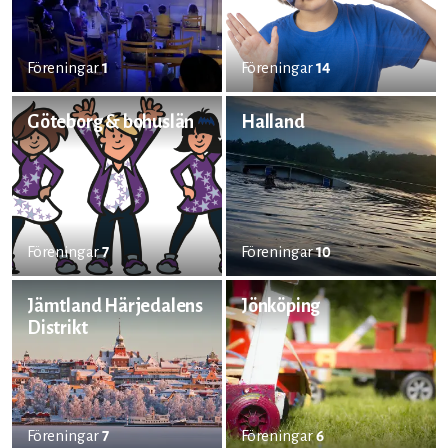
Föreningar
1
Föreningar
14
Göteborg & bohuslän
Halland
Föreningar
7
Föreningar
10
Jämtland Härjedalens
Jönköping
Distrikt
Föreningar
7
Föreningar
6