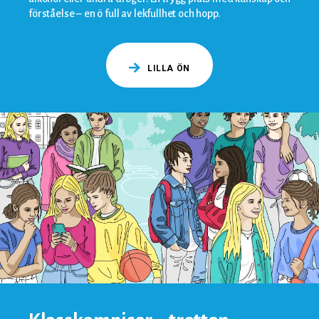
förståelse – en ö full av lekfullhet och hopp.
LILLA ÖN