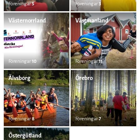
Föreningar
5
Föreningar
3
Västernorrland
Västmanland
Föreningar
10
Föreningar
11
Älvsborg
Örebro
Föreningar
8
Föreningar
7
Östergötland