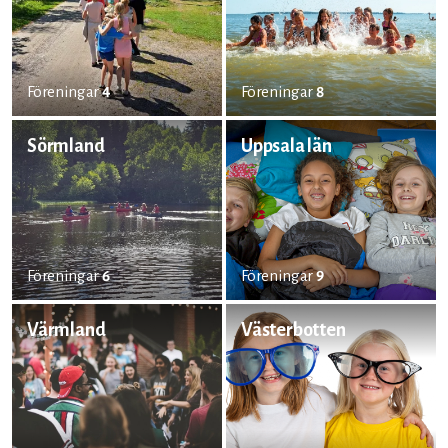
Föreningar
4
Föreningar
8
Sörmland
Uppsala län
Föreningar
6
Föreningar
9
Värmland
Västerbotten