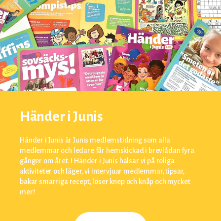
Händer i Junis
Händer i Junis är Junis medlemstidning som alla
medlemmar och ledare får hemskickad i brevlådan fyra
gånger om året. I Händer i Junis hälsar vi på roliga
aktiviteter och läger, vi intervjuar medlemmar, tipsar,
bakar smarriga recept, löser knep och knåp och mycket
mer!