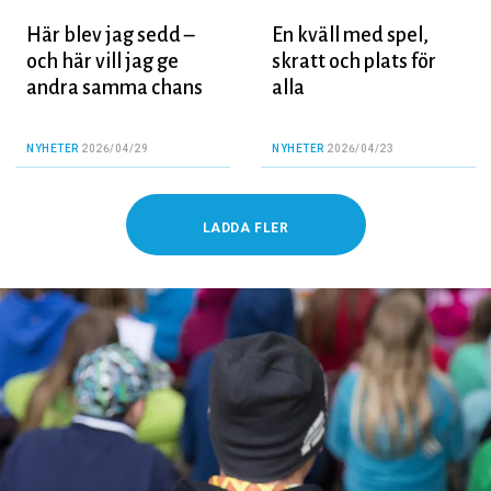
Här blev jag sedd –
En kväll med spel,
och här vill jag ge
skratt och plats för
andra samma chans
alla
NYHETER
2026/04/29
NYHETER
2026/04/23
LADDA FLER