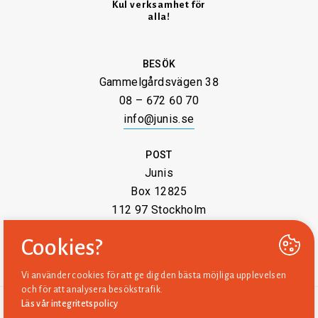
Kul verksamhet för
alla!
BESÖK
Gammelgårdsvägen 38
08 – 672 60 70
info@junis.se
POST
Junis
Box 12825
112 97 Stockholm
Cookies?
Vi använder cookies för att ge dig den bästa möjliga upplevelsen
och för att analysera besökstrafik.
Läs vår integritetspolicy