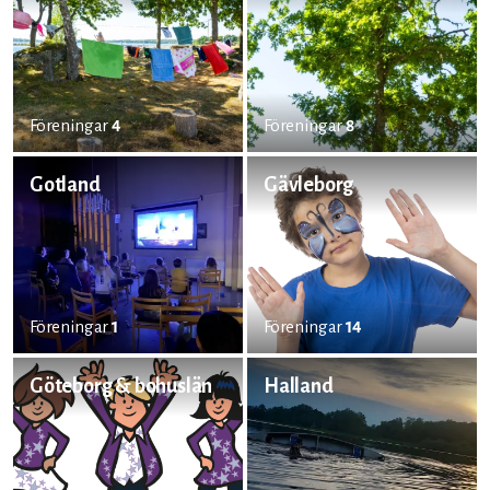
Föreningar
4
Föreningar
8
Gotland
Gävleborg
Föreningar
1
Föreningar
14
Göteborg & bohuslän
Halland