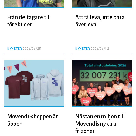
Från deltagare till
Att få leva, inte bara
förebilder
överleva
NYHETER
2026/06/25
NYHETER
2026/06/12
Movendi-shoppen är
Nästan en miljon till
öppen!
Movendis nyktra
frizoner