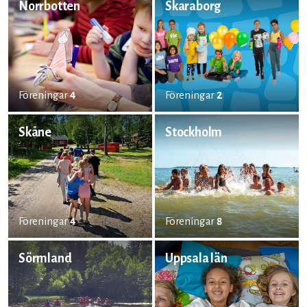
Norrbotten
Skaraborg
Föreningar
4
Föreningar
2
Skåne
Stockholm
Föreningar
4
Föreningar
8
Sörmland
Uppsala län