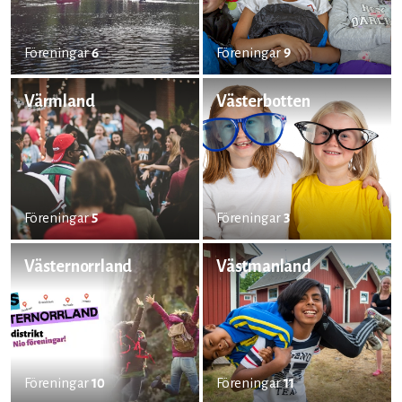
Föreningar
6
Föreningar
9
Värmland
Västerbotten
Föreningar
5
Föreningar
3
Västernorrland
Västmanland
Föreningar
10
Föreningar
11