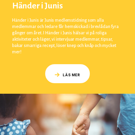
Händer i Junis
Händer i Junis är Junis medlemstidning som alla
medlemmar och ledare får hemskickad i brevlådan fyra
gånger om året. I Händer i Junis hälsar vi på roliga
aktiviteter och läger, vi intervjuar medlemmar, tipsar,
bakar smarriga recept, löser knep och knåp och mycket
mer!
LÄS MER