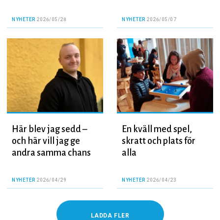
NYHETER
2026/05/28
NYHETER
2026/05/07
Här blev jag sedd –
En kväll med spel,
och här vill jag ge
skratt och plats för
andra samma chans
alla
NYHETER
2026/04/29
NYHETER
2026/04/23
LADDA FLER