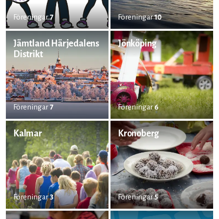
Föreningar
7
Föreningar
10
Jämtland Härjedalens
Jönköping
Distrikt
Föreningar
7
Föreningar
6
Kalmar
Kronoberg
Föreningar
3
Föreningar
5