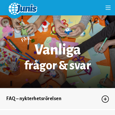
FAQ
Vanliga
frågor & svar
FAQ – nykterhetsrörelsen