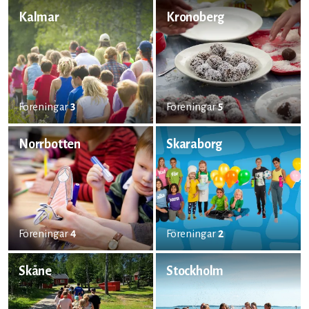
Kalmar
Kronoberg
Föreningar
3
Föreningar
5
Norrbotten
Skaraborg
Föreningar
4
Föreningar
2
Skåne
Stockholm