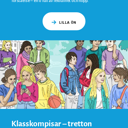
förståelse – en ö full av lekfullhet och hopp.
LILLA ÖN
Klasskompisar – tretton