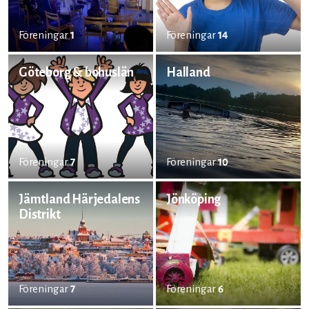
Föreningar
1
Föreningar
14
Göteborg & bohuslän
Halland
Föreningar
7
Föreningar
10
Jämtland Härjedalens
Jönköping
Distrikt
Föreningar
7
Föreningar
6