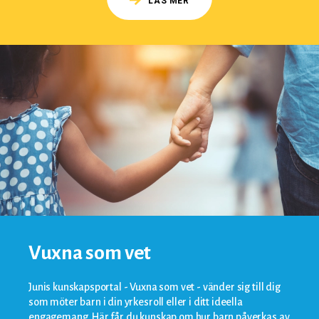
LÄS MER
Vuxna som vet
Junis kunskapsportal - Vuxna som vet - vänder sig till dig
som möter barn i din yrkesroll eller i ditt ideella
engagemang. Här får du kunskap om hur barn påverkas av