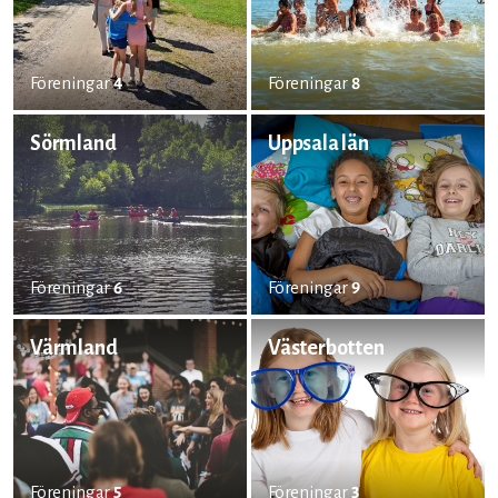
Föreningar
4
Föreningar
8
Sörmland
Uppsala län
Föreningar
6
Föreningar
9
Värmland
Västerbotten
Föreningar
5
Föreningar
3