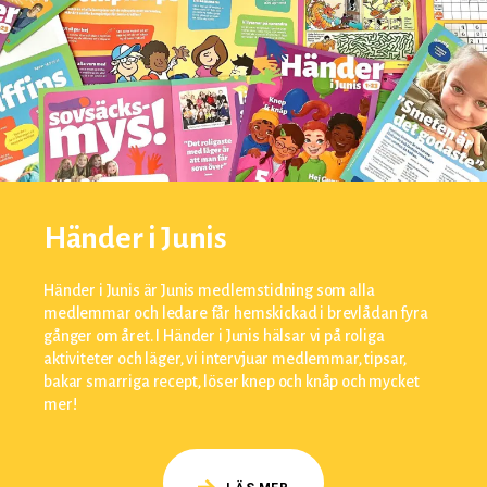
Händer i Junis
Händer i Junis är Junis medlemstidning som alla
medlemmar och ledare får hemskickad i brevlådan fyra
gånger om året. I Händer i Junis hälsar vi på roliga
aktiviteter och läger, vi intervjuar medlemmar, tipsar,
bakar smarriga recept, löser knep och knåp och mycket
mer!