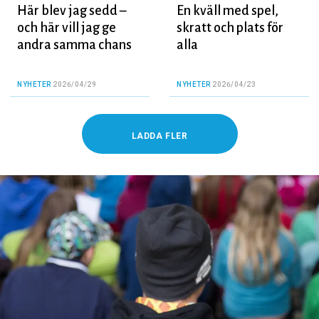
Här blev jag sedd –
En kväll med spel,
och här vill jag ge
skratt och plats för
andra samma chans
alla
NYHETER
2026/04/29
NYHETER
2026/04/23
LADDA FLER