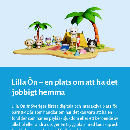
Lilla Ön – en plats om att ha det
jobbigt hemma
Lilla Ön är Sveriges första digitala och interaktiva plats för
barn 8-12 år som handlar om hur det kan vara att ha en
förälder som har en psykisk sjukdom eller ett beroende av
alkohol eller andra droger. En trygg plats med kunskap och