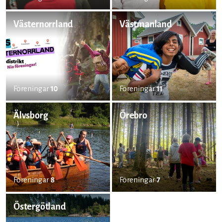
Västernorrland
Västmanland
Föreningar
10
Föreningar
11
Älvsborg
Örebro
Föreningar
8
Föreningar
7
Östergötland