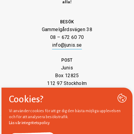
alla!
BESÖK
Gammelgårdsvägen 38
08 – 672 60 70
info@junis.se
POST
Junis
Box 12825
112 97 Stockholm
Cookies?
Vi använder cookies för att ge dig den bästa möjliga upplevelsen
och för att analysera besökstrafik.
Läs vår integritetspolicy