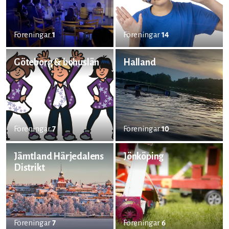
Föreningar
1
Föreningar
14
Göteborg & bohuslän
Halland
Föreningar
7
Föreningar
10
Jämtland Härjedalens
Jönköping
Distrikt
Föreningar
7
Föreningar
6