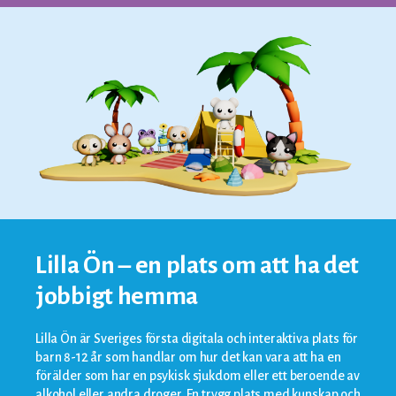
Lilla Ön – en plats om att ha det
jobbigt hemma
Lilla Ön är Sveriges första digitala och interaktiva plats för
barn 8-12 år som handlar om hur det kan vara att ha en
förälder som har en psykisk sjukdom eller ett beroende av
alkohol eller andra droger. En trygg plats med kunskap och