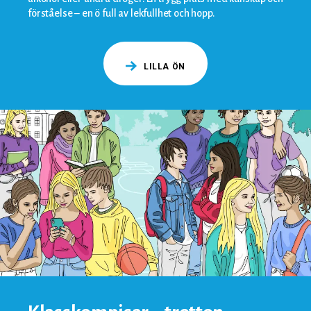
förståelse – en ö full av lekfullhet och hopp.
LILLA ÖN