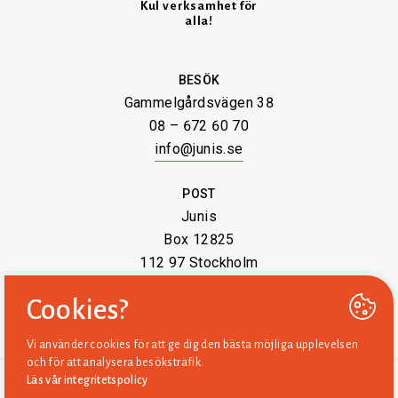
Kul verksamhet för
alla!
BESÖK
Gammelgårdsvägen 38
08 – 672 60 70
info@junis.se
POST
Junis
Box 12825
112 97 Stockholm
Cookies?
Vi använder cookies för att ge dig den bästa möjliga upplevelsen
och för att analysera besökstrafik.
Läs vår integritetspolicy