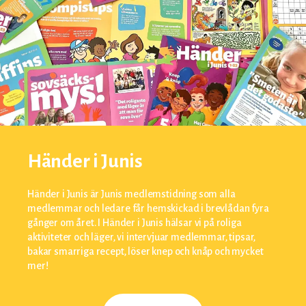
Händer i Junis
Händer i Junis är Junis medlemstidning som alla
medlemmar och ledare får hemskickad i brevlådan fyra
gånger om året. I Händer i Junis hälsar vi på roliga
aktiviteter och läger, vi intervjuar medlemmar, tipsar,
bakar smarriga recept, löser knep och knåp och mycket
mer!