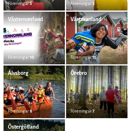
Föreningar
5
Föreningar
3
Västernorrland
Västmanland
Föreningar
10
Föreningar
11
Älvsborg
Örebro
Föreningar
8
Föreningar
7
Östergötland