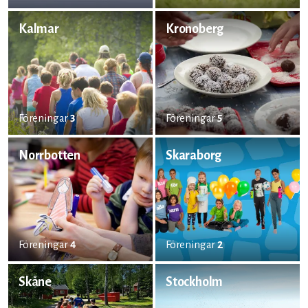
Kalmar
Kronoberg
Föreningar
3
Föreningar
5
Norrbotten
Skaraborg
Föreningar
4
Föreningar
2
Skåne
Stockholm