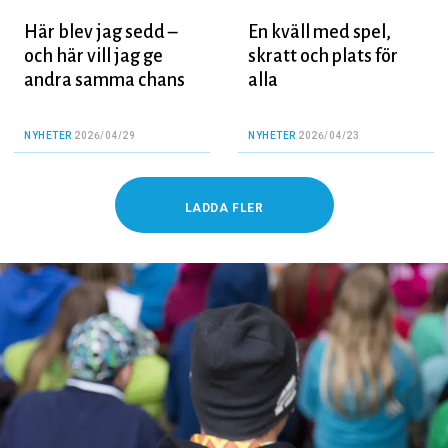
Här blev jag sedd –
En kväll med spel,
och här vill jag ge
skratt och plats för
andra samma chans
alla
NYHETER
2026/04/29
NYHETER
2026/04/23
LADDA FLER