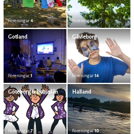
Föreningar
4
Föreningar
8
Gotland
Gävleborg
Föreningar
1
Föreningar
14
Göteborg & bohuslän
Halland
Föreningar
7
Föreningar
10