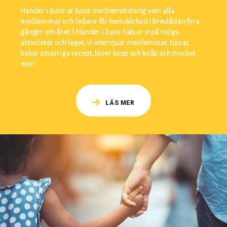
Händer i Junis är Junis medlemstidning som alla
medlemmar och ledare får hemskickad i brevlådan fyra
gånger om året. I Händer i Junis hälsar vi på roliga
aktiviteter och läger, vi intervjuar medlemmar, tipsar,
bakar smarriga recept, löser knep och knåp och mycket
mer!
LÄS MER