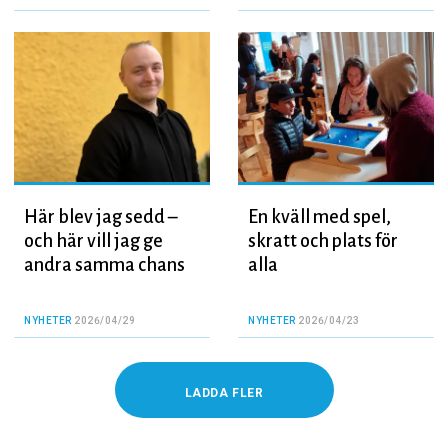
Här blev jag sedd –
En kväll med spel,
och här vill jag ge
skratt och plats för
andra samma chans
alla
NYHETER
2026/04/29
NYHETER
2026/04/23
LADDA FLER