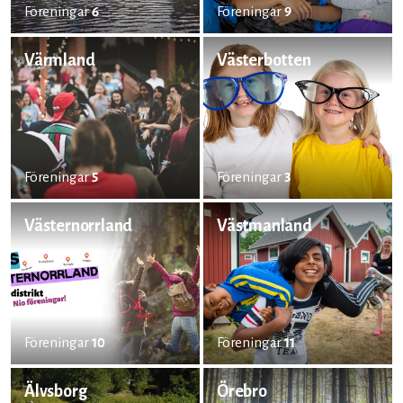
Föreningar
6
Föreningar
9
Värmland
Västerbotten
Föreningar
5
Föreningar
3
Västernorrland
Västmanland
Föreningar
10
Föreningar
11
Älvsborg
Örebro