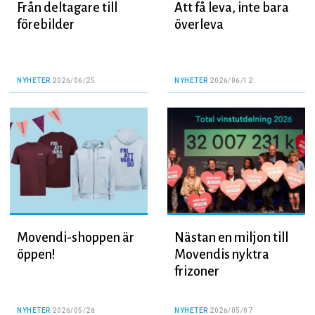
Från deltagare till
Att få leva, inte bara
förebilder
överleva
NYHETER
2026/06/25
NYHETER
2026/06/12
Movendi-shoppen är
Nästan en miljon till
öppen!
Movendis nyktra
frizoner
NYHETER
2026/05/28
NYHETER
2026/05/07