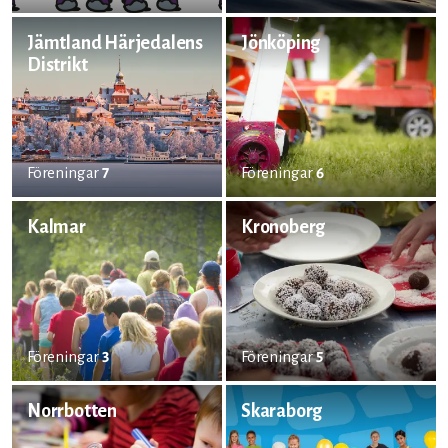
Jämtland Härjedalens
Jönköping
Distrikt
Föreningar
7
Föreningar
6
Kalmar
Kronoberg
Föreningar
3
Föreningar
5
Norrbotten
Skaraborg