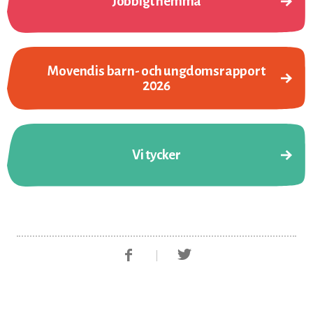
Jobbigt hemma
Movendis barn- och ungdomsrapport
2026
Vi tycker