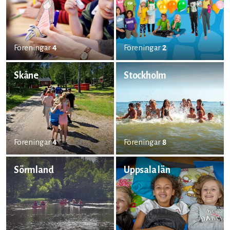
Föreningar
4
Föreningar
2
Skåne
Stockholm
Föreningar
4
Föreningar
8
Sörmland
Uppsala län