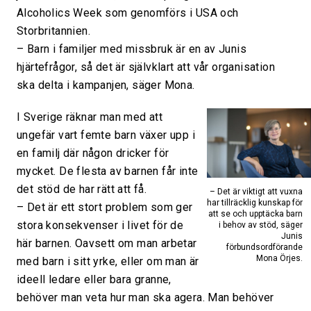
Alcoholics Week som genomförs i USA och
Storbritannien.
– Barn i familjer med missbruk är en av Junis
hjärtefrågor, så det är självklart att vår organisation
ska delta i kampanjen, säger Mona.
I Sverige räknar man med att
ungefär vart femte barn växer upp i
en familj där någon dricker för
mycket. De flesta av barnen får inte
det stöd de har rätt att få.
– Det är viktigt att vuxna
har tillräcklig kunskap för
– Det är ett stort problem som ger
att se och upptäcka barn
stora konsekvenser i livet för de
i behov av stöd, säger
Junis
här barnen. Oavsett om man arbetar
förbundsordförande
Mona Örjes.
med barn i sitt yrke, eller om man är
ideell ledare eller bara granne,
behöver man veta hur man ska agera. Man behöver