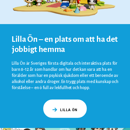
Lilla Ön – en plats om att ha det
jobbigt hemma
Lilla Ön är Sveriges första digitala och interaktiva plats för
barn 8-12 år som handlar om hur det kan vara att ha en
förälder som har en psykisk sjukdom eller ett beroende av
alkohol eller andra droger. En trygg plats med kunskap och
förståelse – en ö full av lekfullhet och hopp.
LILLA ÖN