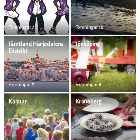
Föreningar
7
Föreningar
10
Jämtland Härjedalens
Jönköping
Distrikt
Föreningar
7
Föreningar
6
Kalmar
Kronoberg