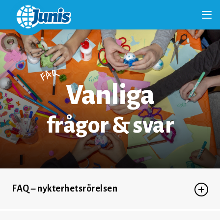
FAQ
Vanliga
frågor & svar
FAQ – nykterhetsrörelsen