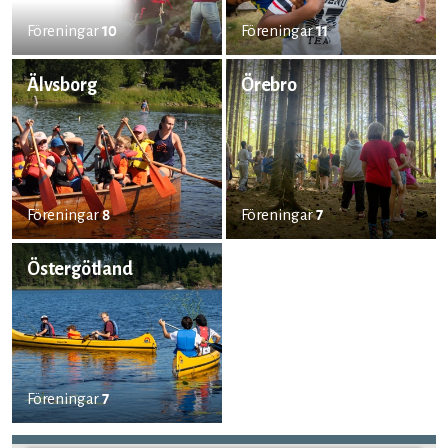
Föreningar
10
Föreningar
11
Älvsborg
Örebro
Föreningar
8
Föreningar
7
Östergötland
Föreningar
7