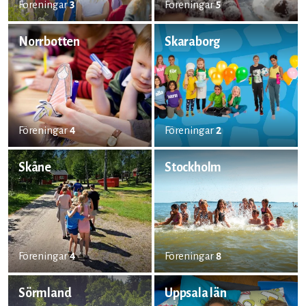
Föreningar
3
Föreningar
5
Norrbotten
Skaraborg
Föreningar
4
Föreningar
2
Skåne
Stockholm
Föreningar
4
Föreningar
8
Sörmland
Uppsala län