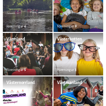
Föreningar
6
Föreningar
9
Värmland
Västerbotten
Föreningar
5
Föreningar
3
Västernorrland
Västmanland