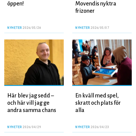
öppen!
Movendis nyktra
frizoner
NYHETER
2026/05/28
NYHETER
2026/05/07
Här blev jag sedd –
En kväll med spel,
och här vill jag ge
skratt och plats för
andra samma chans
alla
NYHETER
2026/04/29
NYHETER
2026/04/23