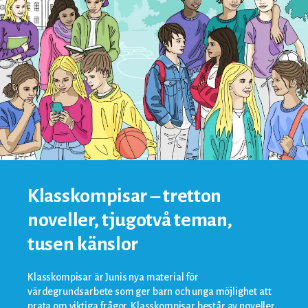
Klasskompisar – tretton
noveller, tjugotvå teman,
tusen känslor
Klasskompisar är Junis nya material för
värdegrundsarbete som ger barn och unga möjlighet att
prata om viktiga frågor. Klasskompisar består av noveller