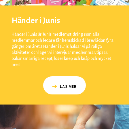
Händer i Junis
Händer i Junis är Junis medlemstidning som alla
medlemmar och ledare får hemskickad i brevlådan fyra
gånger om året. I Händer i Junis hälsar vi på roliga
aktiviteter och läger, vi intervjuar medlemmar, tipsar,
bakar smarriga recept, löser knep och knåp och mycket
mer!
LÄS MER