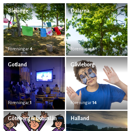
Blekinge
Dalarna
Föreningar
4
Föreningar
8
Gotland
Gävleborg
Föreningar
1
Föreningar
14
Göteborg & bohuslän
Halland