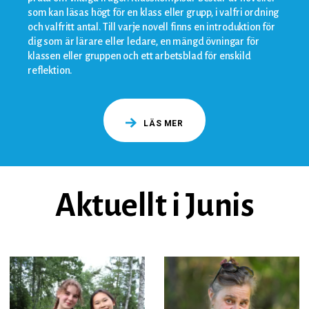
som kan läsas högt för en klass eller grupp, i valfri ordning
och valfritt antal. Till varje novell finns en introduktion för
dig som är lärare eller ledare, en mängd övningar för
klassen eller gruppen och ett arbetsblad för enskild
reflektion.
LÄS MER
Aktuellt i Junis