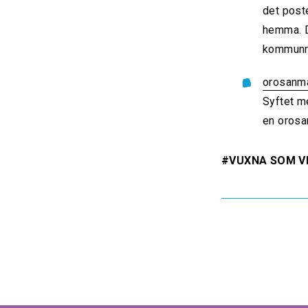
det poste
hemma. D
kommunra
orosanm
Syftet m
en orosa
#VUXNA SOM V