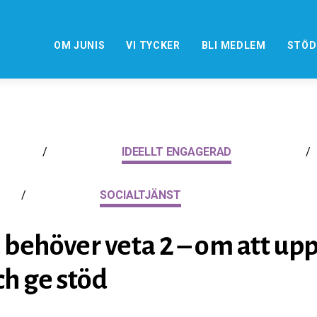
OM JUNIS
VI TYCKER
BLI MEDLEM
STÖD
/
IDEELLT ENGAGERAD
/
/
SOCIALTJÄNST
a behöver veta 2 – om att up
ch ge stöd