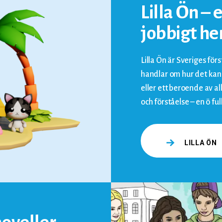
Lilla Ön – 
jobbigt 
Lilla Ön är Sveriges förs
handlar om hur det kan 
eller ett beroende av a
och förståelse – en ö ful
LILLA ÖN