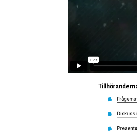
Tillhörande ma
Frågemat
Diskuss
Presenta