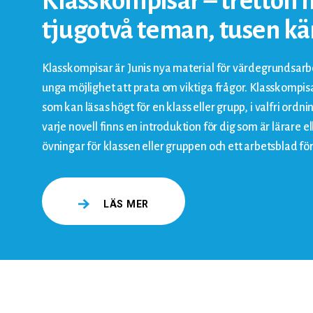
Klasskompisar – tretton n
tjugotvå teman, tusen kä
Klasskompisar är Junis nya material för värdegrundsarb
unga möjlighet att prata om viktiga frågor. Klasskompisa
som kan läsas högt för en klass eller grupp, i valfri ordning
varje novell finns en introduktion för dig som är lärare 
övningar för klassen eller gruppen och ett arbetsblad för
LÄS MER