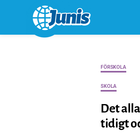
FÖRSKOLA
SKOLA
Det all
tidigt o