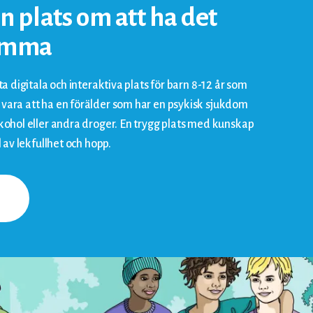
en plats om att ha det
hemma
ta digitala och interaktiva plats för barn 8-12 år som
vara att ha en förälder som har en psykisk sjukdom
lkohol eller andra droger. En trygg plats med kunskap
l av lekfullhet och hopp.