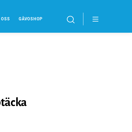
 OSS
GÅVOSHOP
ptäcka