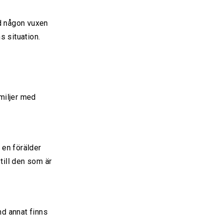
d någon vuxen
s situation.
miljer med
 en förälder
till den som är
nd annat finns