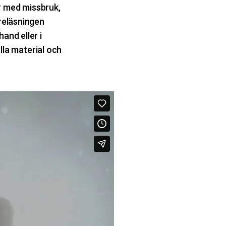
r med missbruk,
öreläsningen
and eller i
älla material och