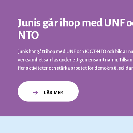
Junis går ihop med UNF o
NTO
Junis har gått ihop med UNF och IOGT-NTO och bildar nu
verksamhet samlas under ett gemensamt namn. Tillsam
fler aktiviteter och stärka arbetet för demokrati, solida
LÄS MER