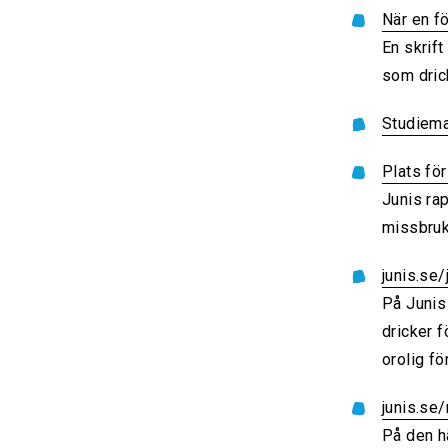
När en fö
En skrif
som dric
Studiemat
Plats fö
Junis ra
missbruk
junis.se
På Junis
dricker f
orolig fö
junis.se
På den hä