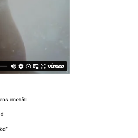
ens innehåll
nd
töd”