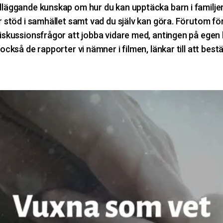
dläggande kunskap om hur du kan upptäcka barn i familje
ör stöd i samhället samt vad du själv kan göra. Förutom f
iskussionsfrågor att jobba vidare med, antingen på egen h
 också de rapporter vi nämner i filmen, länkar till att best