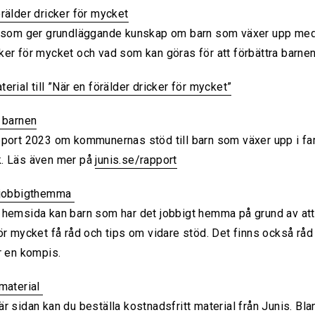
rälder dricker för mycket
t som ger grundläggande kunskap om barn som växer upp me
ker för mycket och vad som kan göras för att förbättra barnen
erial till ”När en förälder dricker för mycket”
r barnen
pport 2023 om kommunernas stöd till barn som växer upp i fa
. Läs även mer på
junis.se/rapport
/jobbigthemma
 hemsida kan barn som har det jobbigt hemma på grund av att
ör mycket få råd och tips om vidare stöd. Det finns också råd 
r en kompis.
/material
r sidan kan du beställa kostnadsfritt material från Junis. Bla