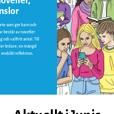
oveller,
nslor
ete som ger barn och
r består av noveller
 och valfritt antal. Till
eller ledare, en mängd
 enskild reflektion.